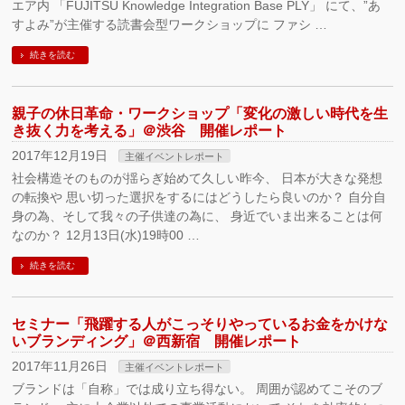
エア内 「FUJITSU Knowledge Integration Base PLY」 にて、”あ
すよみ”が主催する読書会型ワークショップに ファシ …
続きを読む
親子の休日革命・ワークショップ「変化の激しい時代を生
き抜く力を考える」＠渋谷 開催レポート
2017年12月19日
主催イベントレポート
社会構造そのものが揺らぎ始めて久しい昨今、 日本が大きな発想
の転換や 思い切った選択をするにはどうしたら良いのか？ 自分自
身の為、そして我々の子供達の為に、 身近でいま出来ることは何
なのか？ 12月13日(水)19時00 …
続きを読む
セミナー「飛躍する人がこっそりやっているお金をかけな
いブランディング」＠西新宿 開催レポート
2017年11月26日
主催イベントレポート
ブランドは「自称」では成り立ち得ない。 周囲が認めてこそのブ