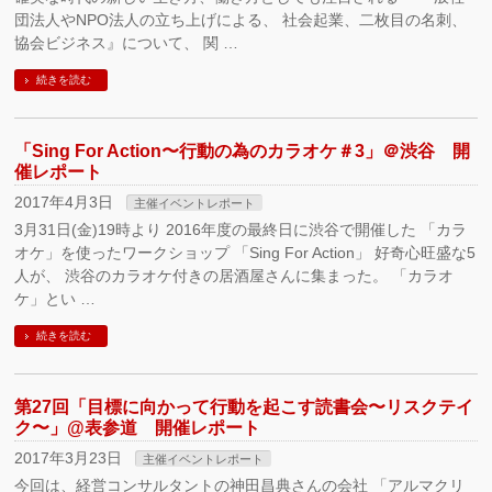
団法人やNPO法人の立ち上げによる、 社会起業、二枚目の名刺、
協会ビジネス』について、 関 …
続きを読む
「Sing For Action〜行動の為のカラオケ＃3」＠渋谷 開
催レポート
2017年4月3日
主催イベントレポート
3月31日(金)19時より 2016年度の最終日に渋谷で開催した 「カラ
オケ」を使ったワークショップ 「Sing For Action」 好奇心旺盛な5
人が、 渋谷のカラオケ付きの居酒屋さんに集まった。 「カラオ
ケ」とい …
続きを読む
第27回「目標に向かって行動を起こす読書会〜リスクテイ
ク〜」@表参道 開催レポート
2017年3月23日
主催イベントレポート
今回は、経営コンサルタントの神田昌典さんの会社 「アルマクリ