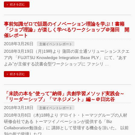
続きを読む
事前知識ゼロで話題のイノベーション理論を学ぶ！書籍
「ジョブ理論」が楽しく学べるワークショップ＠蒲田 開
催レポート
2018年3月26日
主催イベントレポート
2018年3月19日（月)19時より 蒲田の富士通ソリューションスクエ
ア内 「FUJITSU Knowledge Integration Base PLY」 にて、”あす
よみ”が主催する読書会型ワークショップに ファシリ …
続きを読む
「未読の本を“使って”納得」共創学習メソッド実践会～
「リーダーシップ」「マネジメント」編～＠日比谷
2018年3月18日
主催イベントレポート
2018年3月8日（木)18時より デロイト・トーマツグループの人材
研修会社である トーマツイノベーションが提供する「Biz
Collaboration勉強会」に 講師として登壇する機会を頂いた。 以前
別の所で登壇したワ …