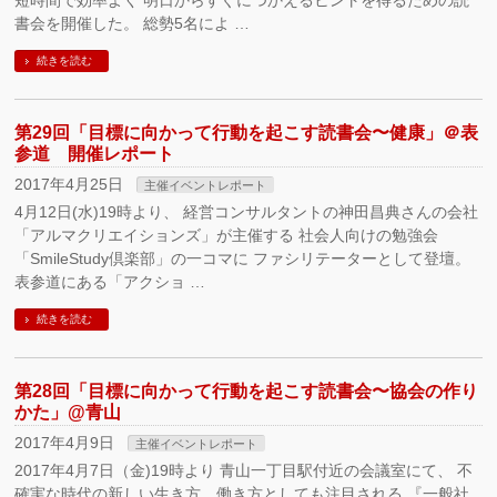
短時間で効率よく 明日からすぐにつかえるヒントを得るための読
書会を開催した。 総勢5名によ …
続きを読む
第29回「目標に向かって行動を起こす読書会〜健康」＠表
参道 開催レポート
2017年4月25日
主催イベントレポート
4月12日(水)19時より、 経営コンサルタントの神田昌典さんの会社
「アルマクリエイションズ」が主催する 社会人向けの勉強会
「SmileStudy倶楽部」の一コマに ファシリテーターとして登壇。
表参道にある「アクショ …
続きを読む
第28回「目標に向かって行動を起こす読書会〜協会の作り
かた」@青山
2017年4月9日
主催イベントレポート
2017年4月7日（金)19時より 青山一丁目駅付近の会議室にて、 不
確実な時代の新しい生き方、働き方としても注目される 『一般社