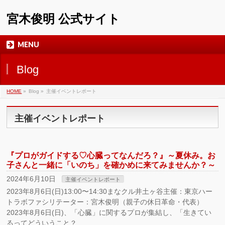
宮木俊明 公式サイト
MENU
Blog
HOME
»
Blog »
主催イベントレポート
主催イベントレポート
『プロがガイドする♡心臓ってなんだろ？』～夏休み。お
子さんと一緒に「いのち」を確かめに来てみませんか？～
2024年6月10日
主催イベントレポート
2023年8月6日(日)13:00〜14:30まなクル井土ヶ谷主催：東京ハー
トラボファシリテーター：宮木俊明（親子の休日革命・代表）
2023年8月6日(日)、「心臓」に関するプロが集結し、「生きてい
るってどういうこと？ …