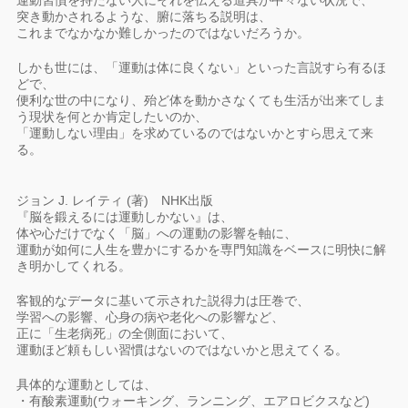
運動習慣を持たない人にそれを伝える道具が中々ない状況で、
突き動かされるような、腑に落ちる説明は、
これまでなかなか難しかったのではないだろうか。
しかも世には、「運動は体に良くない」といった言説すら有るほ
どで、
便利な世の中になり、殆ど体を動かさなくても生活が出来てしま
う現状を何とか肯定したいのか、
「運動しない理由」を求めているのではないかとすら思えて来
る。
ジョン J. レイティ (著) NHK出版
『脳を鍛えるには運動しかない』は、
体や心だけでなく「脳」への運動の影響を軸に、
運動が如何に人生を豊かにするかを専門知識をベースに明快に解
き明かしてくれる。
客観的なデータに基いて示された説得力は圧巻で、
学習への影響、心身の病や老化への影響など、
正に「生老病死」の全側面において、
運動ほど頼もしい習慣はないのではないかと思えてくる。
具体的な運動としては、
・有酸素運動(ウォーキング、ランニング、エアロビクスなど)