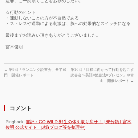
是非、ご一読頂くことをお勧めしたい。
☆行動のヒント
・運動しないことの方が不自然である
・ストレスや運動による刺激は、脳への効果的なスイッチになる
最後までお読みい頂きありがとうございました。
宮木俊明
←
第9回「ランニング読書会」＠半蔵
第16回「目標に向かって行動を起こす
門 開催レポート
読書会〜英語×勉強法×プレゼン」＠青
山 開催レポート
→
コメント
Pingback:
書評：GO WILD-野生の体を取り戻せ！ | 未分類 | 宮木
俊明 公式サイト β版(ブログ等を整理中)