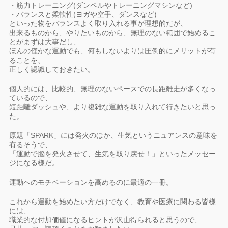
・筋力トレーニング(ダンベルやトレーニングマシンなど)
・バランスと柔軟性(ヨガや空手、ダンスなど)
といった物をバランスよく取り入れる事が理想的だが、
出来るものから、やりたいものから、無理のない範囲で始めるこ
とがまずは大事だし、
ほんの僅かな運動でも、何もしないよりは圧倒的にメリットが有
ることを、
正しく認識しておきたい。
個人的には、比較的、無理のないペースでの長距離走が多くなっ
ているので、
短距離ダッシュや、より複雑な運動を取り入れて行きたいと思っ
た。
原題「SPARK」には発火のほか、生気というニュアンスの意味を
有るそうで、
「運動で脳を発火させて、生気を取り戻せ！」といったメッセー
ジになる様だ。
運動へのモチベーションを高めるのに最適の一冊。
これから運動を始めたい方だけでなく、教育や医療に関わる皆様
には、
職業的な付加価値になるヒントが沢山得られると思うので、