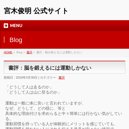
宮木俊明 公式サイト
MENU
Blog
HOME
»
Blog »
書評
»
書評：脳を鍛えるには運動しかない
書評：脳を鍛えるには運動しかない
投稿日 : 2016年3月30日 | カテゴリー :
書評
「どうして人は走るのか」
「どうして人は山に登るのか」
運動は一般に体に良いと言われていますが、
なぜ、どうして、どの様に、等と
具体的な理由付けを求めらると中々簡単には行かない気がしてい
る。
運動習慣を持っている人が体験的にメリットを感じていても、