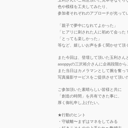
玉利さんいご用意頂いた見本をなぞり
色や模様を工夫してみたり、
参加者それぞれのアプローチが光って
「親子で夢中になれてよかった」
「ヒアリに刺された人に初めて会った
「とっても楽しかった」
等など、嬉しいお声を多く聞かせて頂
また今回は、登壇して頂いた玉利さん
asoppyの三沢裕介さんに企画段階か
また当日はカメラマンとして腕を奮っ
写真撮影サービスをご提供させて頂い
ご参加頂いた素晴らしい皆様と共に
「創造の時間」を共有できた事に、
厚く御礼申し上げたい。
★行動のヒント
・守破離〜まずはマネをしてみる