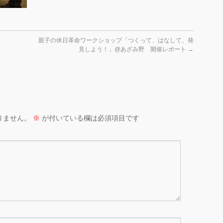
親子の休日革命ワークショップ「つくって、はなして、発
見しよう！」@あざみ野 開催レポート
→
りません。
※
が付いている欄は必須項目です