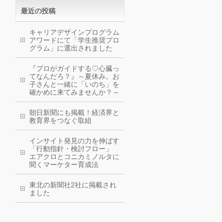
最近の投稿
キャリアデザインプログラム
アワードにて「学生推奨プロ
グラム」に選出されました
『プロがガイドする♡心臓っ
てなんだろ？』～夏休み。お
子さんと一緒に「いのち」を
確かめに来てみませんか？～
朝日新聞にも掲載！経済界と
教育界をつなぐ取組
インサイト発見の力を伸ばす
「行動指針・検討フロー」
エアクロとコニカミノルタに
聞くマーケター育成法
東北の新聞社2社に掲載され
ました