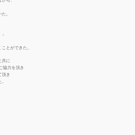
ながら、
いた。
！」
くことができた。
と共に
らご協力を頂き
て頂き
た。