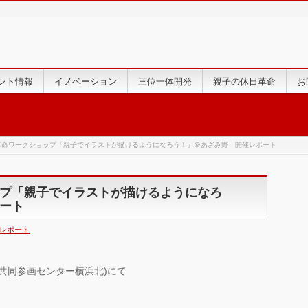
ント情報
イノベーション
三位一体開発
親子の休日革命
お
革命ワークショップ「親子でイラストが描けるようになろう！」＠あざみ野 開催レポート
プ「親子でイラストが描けるようになろ
ート
レポート
共同参画センター横浜北)にて
。