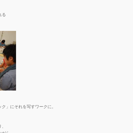
れる
ック」にそれを写すワークに。
り、