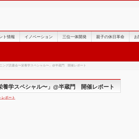
ント情報
イノベーション
三位一体開発
親子の休日革命
お
ンニング読書会〜栄養学スペシャル〜」@半蔵門 開催レポート
栄養学スペシャル〜」@半蔵門 開催レポート
トレポート
も