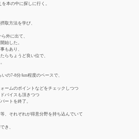
えを本の中に探しに行く。
、
の摂取方法を学び、
sから外に出て、
を開始した。
た事もあり、
めたらちょうど良い位で、
た。
の7-8分/km程度のペースで、
フォームのポイントなどをチェックしつつ
アドバイスも頂きつつ
グパートを終了。
ン等、それぞれが得意分野を持ち込んでいて
ができ、