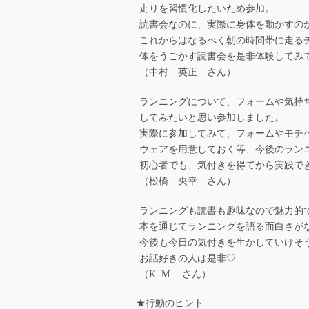
走りを習慣化したいため参加。
読書会なのに、実際に身体を動かすの
これからはなるべく朝の時間帯に走る
体をうごかす読書会を是非体験してみ
（中村 英正 さん）
ランニングについて、フォームや気持
してみたいと思い参加しました。
実際に参加してみて、フォームやモチ
ウェアを用意しておく等、今後のラン
初心者でも、気付きを得てから実践でき
（松橋 央幸 さん）
ランニングも読書も趣味なので魅力的
本を通じてランニングを語る面白さが
今後も今日の気付きを生かしていけそ
お話好きの人は是非♡
（K. M. さん）
★行動のヒント