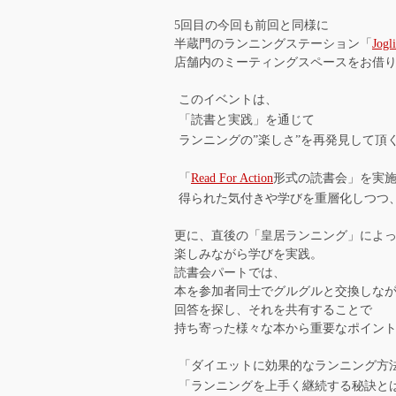
5回目の今回も前回と同様に
半蔵門のランニングステーション「
Jogli
店舗内のミーティングスペースをお借
このイベントは、
「読書と実践」を通じて
ランニングの”楽しさ”を再発見して頂
「
Read For Action
形式の読書会」を実
得られた気付きや学びを重層化しつつ
更に、直後の「皇居ランニング」によ
楽しみながら学びを実践。
読書会パートでは、
本を参加者同士でグルグルと交換しな
回答を探し、それを共有することで
持ち寄った様々な本から重要なポイン
「ダイエットに効果的なランニング方
「ランニングを上手く継続する秘訣と