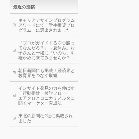
最近の投稿
キャリアデザインプログラム
アワードにて「学生推奨プロ
グラム」に選出されました
『プロがガイドする♡心臓っ
てなんだろ？』～夏休み。お
子さんと一緒に「いのち」を
確かめに来てみませんか？～
朝日新聞にも掲載！経済界と
教育界をつなぐ取組
インサイト発見の力を伸ばす
「行動指針・検討フロー」
エアクロとコニカミノルタに
聞くマーケター育成法
東北の新聞社2社に掲載され
ました