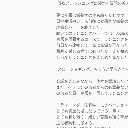
等など、ランニングに関する質問の答
更に今回は栄養学の本も織り交ぜつつ
日常生活やレース前後に効果的な栄養
読書会パートを終了した。
続いてのランニングパートでは、Jogli
皇居を周回するコースで、ランニング
前日から比較して一気に気温が下がっ
肌寒く感じる程では有ったが、走り始
しっかりランニングを楽しめた気がし
スロージョギング、ちょうど早歩きくらい
会話を楽しみながら、体幹を意識した
また、ベテラン参加者からの有意義な
参加者全員、皇居を一周してランニン
「ランニング、栄養学、モチベーショ
とても貴重な場になっている」等々、
とても有り難く、嬉しい言葉も頂く事
主催者冥利に尽きる。