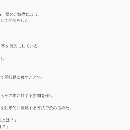
s
」様のご好意により、
りして開催をした。
く事を目的にしている。
施し
、
って即行動に移すことで、
がらその本に対する質問を作り、
トを効果的に理解する方法で読み進めた。
法とは？」
は？」