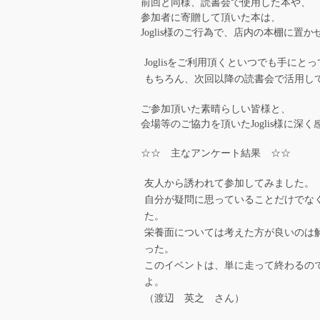
前回と同様、読書会で使用した本や、
参加者に寄贈して頂いた本は、
Joglis様のご行為で、店内の本棚に置
Joglisをご利用頂くといつでも手にと
もちろん、次回以降の読書会で活用し
ご参加頂いた素晴らしい皆様と、
会場等のご協力を頂いたJoglis様に深
☆☆ 主なアンケート結果 ☆☆
友人から誘われて参加してみました。
自分が疑問に思っていることだけでな
た。
栄養面については考えた方が良いのは
った。
このイベントは、単に走って終わるの
よ。
（渡辺 英之 さん）