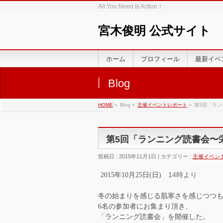
All You Need Is Action！
宮木俊明 公式サイト
ホーム
プロフィール
最新イベ
Blog
HOME
»
Blog »
主催イベントレポート
»
第5回「ラ
第5回「ランニング読書会〜
投稿日 : 2015年11月1日 | カテゴリー :
主催イベン
14時より
2015年10月25日(日)
冬の始まりを感じる肌寒さを感じつつ
6名の参加者にお集まり頂き、
「ランニング読書会」を開催した。