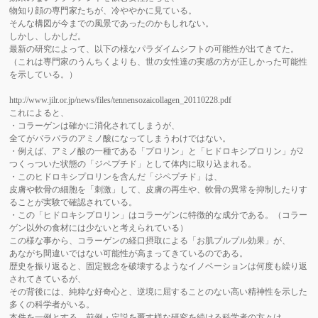
物知り顔の専門家たちが、冷ややかに見ている。
そんな構図が今までの風景であったのかもしれない。
しかし、しかしだ。
最新の研究によって、以下の様なパラダイムシフトの可能性が出てきてた。
（これは専門家のうんちくよりも、世の女性達の実感の方が正しかった可能性
を示している。）
http://www.jilr.or.jp/news/files/tennensozaicollagen_20110228.pdf
これによると、
・コラーゲンは確かに消化されてしまうが、
全てがバラバラのアミノ酸になってしまうわけではない。
・例えば、アミノ酸の一種である「プロリン」と「ヒドロキシプロリン」が
2
つくっついた状態の「ジペプチド」として体内に取り込まれる。
・このヒドロキシプロリンを含んだ「ジペプチド」は、
皮膚や軟骨の細胞を「刺激」して、皮膚の再生や、軟骨の異常を抑制したりす
ることが実験で確認されている。
・この「ヒドロキシプロリン」はコラーゲンに特徴的な成分である。（コラー
ゲン以外の食材には少ないと考えられている）
この様な事から、コラーゲンの経口摂取による「お肌プルプル効果」が、
あながち間違いではない可能性が高まってきているのである。
歴史を振り返ると、固定観念を破壊するようなイノベーションは何度も繰り返
されてきているが、
その背後には、純粋な好奇心と、逆境に屈することのない高い精神性を示した
多くの科学者がいる。
本件を一例とする、前例・定説を覆す様な研究を続ける科学者の方々は