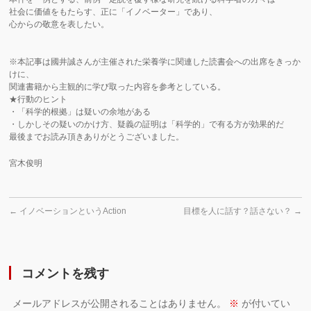
社会に価値をもたらす、正に「イノベーター」であり、
心からの敬意を表したい。
※
本記事は國井誠さんが主催された栄養学に関連した読書会への出席をきっか
けに、
関連書籍から主観的に学び取った内容を参考としている。
★行動のヒント
・「科学的根拠」は疑いの余地がある
・しかしその疑いのかけ方、疑義の証明は「科学的」で有る方が効果的だ
最後までお読み頂きありがとうございました。
宮木俊明
←
イノベーションというAction
目標を人に話す？話さない？
→
コメントを残す
メールアドレスが公開されることはありません。
※
が付いてい