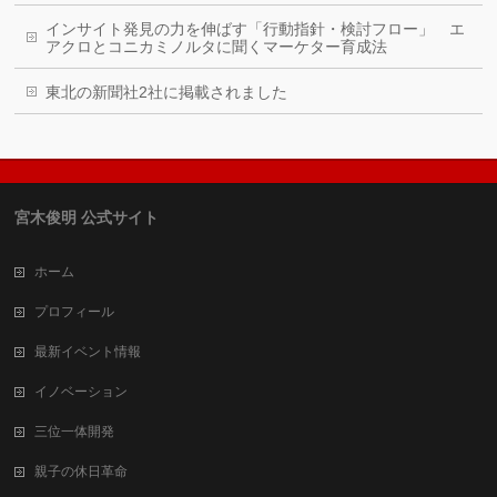
インサイト発見の力を伸ばす「行動指針・検討フロー」 エ
アクロとコニカミノルタに聞くマーケター育成法
東北の新聞社2社に掲載されました
宮木俊明 公式サイト
ホーム
プロフィール
最新イベント情報
イノベーション
三位一体開発
親子の休日革命