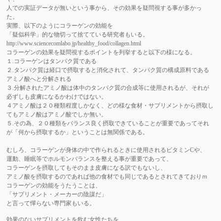
人での実証データが無いという事から、その効果を疑問視する事が多かっ
た。
実際、以下のようにコラーゲンの効能を
「疑似科学」的な物切って捨てている研究者もいる。
http://www.sciencecomlabo.jp/healthy_food/collagen.html
コラーゲンの効果を疑問視するポイントを列挙すると以下の様になる。
１
.
コラーゲンはタンパク質である
２
.
タンパク質は経口で摂取すると消化されて、タンパク質の構成原料である
アミノ酸へと分解される
３
.
分解されたアミノ酸は体中のタンパク質の合成等に使用されるが、それが
必ずしも皮膚になるかわけではない
。
４アミノ酸は２０種類程度しかなく、
どの様な食材・サプリメントから摂取し
ても
アミノ酸はアミノ酸でしか無い。
５
.
その為、２０種類をバランス良く摂取できていることが重要であって
それ
が「何から摂取するか」ということは無関係である
。
むしろ、コラーゲンが身体の中で作られるときに使用されるビタミン
C
や、
運動、睡眠等でホルモンバランスを整える事が重要であって、
コラーゲンを摂取してもそのまま皮膚になる訳でもないし、
アミノ酸を摂取するのであれば他の食材でも同じであるとされてきておりｍ
コラーゲンの効能をうたうことは、
「サプリメント・メーカーの陰謀だ」
と言って憚らない専門家もいる。
効果のないサプリメントを飲む女性たちを、