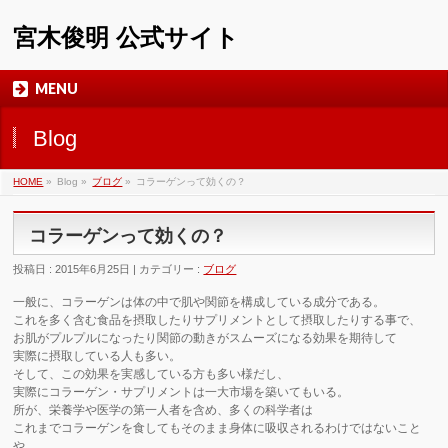
宮木俊明 公式サイト
MENU
Blog
HOME
»
Blog »
ブログ
»
コラーゲンって効くの？
コラーゲンって効くの？
投稿日 : 2015年6月25日 | カテゴリー :
ブログ
一般に、コラーゲンは体の中で肌や関節を構成している成分である。
これを多く含む食品を摂取したりサプリメントとして摂取したりする事で、
お肌がプルプルになったり関節の動きがスムーズになる効果を期待して
実際に摂取している人も多い。
そして、この効果を実感している方も多い様だし、
実際にコラーゲン・サプリメントは一大市場を築いてもいる。
所が、栄養学や医学の第一人者を含め、多くの科学者は
これまでコラーゲンを食してもそのまま身体に吸収されるわけではないこと
や、